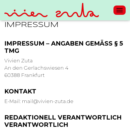
NAV
IMPRESSUM
IMPRESSUM – ANGABEN GEMÄSS § 5
TMG
Vivien Zuta
An den Gerlachswiesen 4
60388 Frankfurt
KONTAKT
E-Mail: mail@vivien-zuta.de
REDAKTIONELL VERANTWORTLICH
VERANTWORTLICH