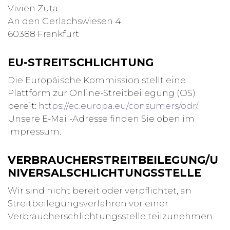
Vivien Zuta
An den Gerlachswiesen 4
60388 Frankfurt
EU-STREITSCHLICHTUNG
Die Europäische Kommission stellt eine
Plattform zur Online-Streitbeilegung (OS)
bereit:
https://ec.europa.eu/consumers/odr/
.
Unsere E-Mail-Adresse finden Sie oben im
Impressum.
VERBRAUCHERSTREITBEILEGUNG/U
NIVERSALSCHLICHTUNGSSTELLE
Wir sind nicht bereit oder verpflichtet, an
Streitbeilegungsverfahren vor einer
Verbraucherschlichtungsstelle teilzunehmen.